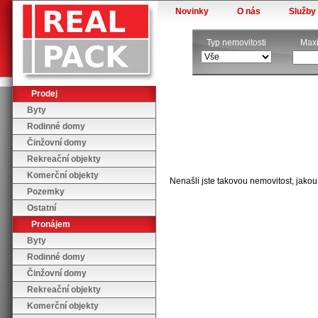
Novinky
O nás
Služby
Typ nemovitosti
Maxi
Prodej
Byty
Rodinné domy
Činžovní domy
Rekreační objekty
Komerční objekty
Nenašli jste takovou nemovitost, jakou
Pozemky
Ostatní
Pronájem
Byty
Rodinné domy
Činžovní domy
Rekreační objekty
Komerční objekty